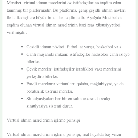
Mostbet, virtual idman mərclərini öz istifadəçilərinə təqdim edən
tanınmış bir platformadır. Bu platforma, geniş çeşidli idman növləri
ilə istifadəçilərə böyük imkanlar təqdim edir. Aşağıda Mostbet-də
təqdim olunan virtual idman mərclərinin bəzi əsas xüsusiyyətləri
verilmişdir:
Çeşidli idman növləri: futbol, at yarışı, basketbol və s.
Canlı müşahidə imkanı: istifadəçilər hadisələri canlı izləyə
bilərlər.
Çevik mərclər: istifadəçilər istədikləri vaxt mərclərini
yerləşdirə bilərlər.
Fərqli mərcləmə variantları: qələbə, məğlubiyyət, ya da
bərabərlik üzərinə mərclər.
Simulyasiyalar: hər bir əmsalın arxasında realçı
simulyasiya sistemi durur.
Virtual idman mərclərinin işləmə prinsipi
Virtual idman mərclərinin işləmə prinsipi, real həyatda baş verən