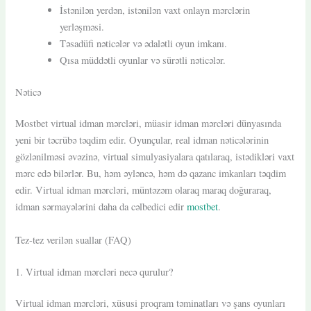
İstənilən yerdən, istənilən vaxt onlayn mərclərin
yerləşməsi.
Təsadüfi nəticələr və ədalətli oyun imkanı.
Qısa müddətli oyunlar və sürətli nəticələr.
Nəticə
Mostbet virtual idman mərcləri, müasir idman mərcləri dünyasında
yeni bir təcrübə təqdim edir. Oyunçular, real idman nəticələrinin
gözlənilməsi əvəzinə, virtual simulyasiyalara qatılaraq, istədikləri vaxt
mərc edə bilərlər. Bu, həm əyləncə, həm də qazanc imkanları təqdim
edir. Virtual idman mərcləri, müntəzəm olaraq maraq doğuraraq,
idman sərmayələrini daha da cəlbedici edir
mostbet
.
Tez-tez verilən suallar (FAQ)
1. Virtual idman mərcləri necə qurulur?
Virtual idman mərcləri, xüsusi proqram təminatları və şans oyunları