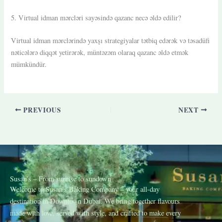
5. Virtual idman mərcləri sayəsində qazanc necə əldə edilir?
Virtual idman mərclərində yaxşı strategiyalar tətbiq edərək və təsadüfi
nəticələrə diqqət yetirərək, müntəzəm olaraq qazanc əldə etmək
mümkündür.
PREVIOUS
NEXT
Susan’s – From sunrise to sundown
Welcome to Susan’s Baking Company – your all-day
destination in Downtown Dubai. We bring together flavours
made with love, served with style, and crafted to make every