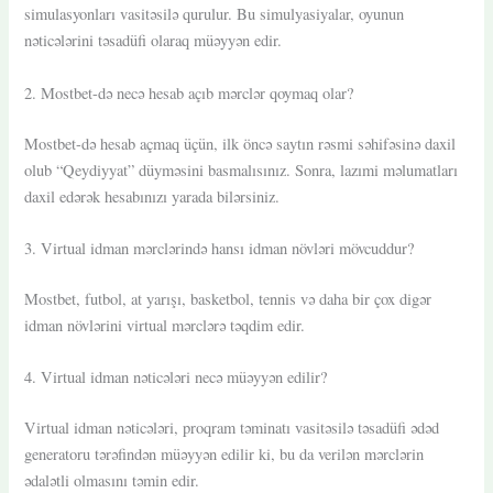
simulasyonları vasitəsilə qurulur. Bu simulyasiyalar, oyunun
nəticələrini təsadüfi olaraq müəyyən edir.
2. Mostbet-də necə hesab açıb mərclər qoymaq olar?
Mostbet-də hesab açmaq üçün, ilk öncə saytın rəsmi səhifəsinə daxil
olub “Qeydiyyat” düyməsini basmalısınız. Sonra, lazımi məlumatları
daxil edərək hesabınızı yarada bilərsiniz.
3. Virtual idman mərclərində hansı idman növləri mövcuddur?
Mostbet, futbol, at yarışı, basketbol, tennis və daha bir çox digər
idman növlərini virtual mərclərə təqdim edir.
4. Virtual idman nəticələri necə müəyyən edilir?
Virtual idman nəticələri, proqram təminatı vasitəsilə təsadüfi ədəd
generatoru tərəfindən müəyyən edilir ki, bu da verilən mərclərin
ədalətli olmasını təmin edir.