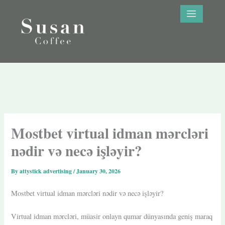
Skip
to
content
online casino real money
Başarıbet
new online casino nz
мerhabet
Mostbet virtual idman mərcləri
nədir və necə işləyir?
By
attystick advertising
/
January 30, 2026
Mostbet virtual idman mərcləri nədir və necə işləyir?
Virtual idman mərcləri, müasir onlayn qumar dünyasında geniş maraq